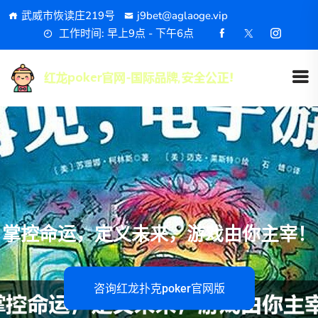
武威市恢读庄219号
j9bet@aglaoge.vip
工作时间: 早上9点 - 下午6点
掌控命运，定义未来，游戏由你主宰！
咨询红龙扑克poker官网版