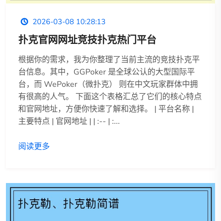
2026-03-08 10:28:13
扑克官网网址竞技扑克热门平台
根据你的需求，我为你整理了当前主流的竞技扑克平
台信息。其中，GGPoker 是全球公认的大型国际平
台，而 WePoker（微扑克） 则在中文玩家群体中拥
有很高的人气。 下面这个表格汇总了它们的核心特点
和官网地址，方便你快速了解和选择。 | 平台名称 |
主要特点 | 官网地址 | | :-- | :...
阅读更多