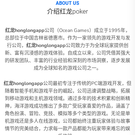
ABOUT US
介绍红龙poker
红龙honglongapp
公司（Ocean Games）成立于1995年，
总部位于中国吉林省德惠市。作为一家领先的游戏开发与发
行公司，
红龙honglongapp
公司致力于为全球玩家提供创
新、富有沉浸感的游戏体验。自成立以来，公司凭借其强大
的研发团队、丰富的行业经验和深刻的市场洞察，逐步发展
成为全球知名的游戏公司之一。
红龙honglongapp
公司最初专注于传统的PC端游戏开发，但
随着智能手机和游戏平台的崛起，公司迅速调整战略，拓展
到移动游戏和主机游戏领域。通过多年的技术积累和创新精
神，海洋游戏成功推出了多款广受玩家喜爱的作品，涵盖了
角色扮演、冒险、竞技、模拟等多个类型的游戏。无论是单
机游戏还是多人在线游戏，公司都始终注重玩家体验与故事
情节的完美结合，力求每一款产品都能为玩家带来难忘的娱