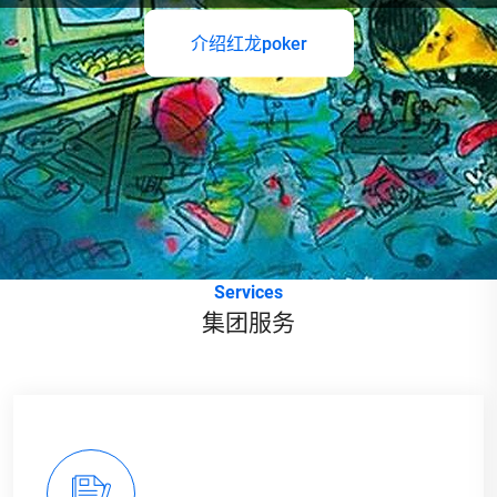
介绍红龙poker
Services
集团服务