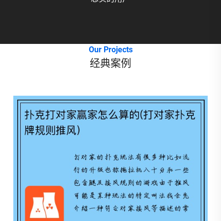
Our Projects
经典案例