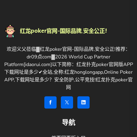
欢迎义父莅临▓红龙poker官网-国际品牌,安全公正!推荐：
dr09点com▓2026 World Cup Partner
Platform[idaorui.com]以下简称：红龙扑克poker官网版APP
下载网址是多少✔全站,全称:红龙honglongapp,Online Poker
APP,下载网址是多少？安全防护,公平竞技!红龙扑克poker官
网
导航