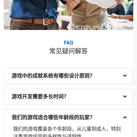
FAQ
常见疑问解答
游戏中的成就系统有哪些设计原则？
游戏开发需要多长时间？
我们的游戏适合哪些年龄段的玩家？
我们的游戏覆盖各个年龄段，从儿童到成人，特别
注重游戏内容的多样性与适龄性。